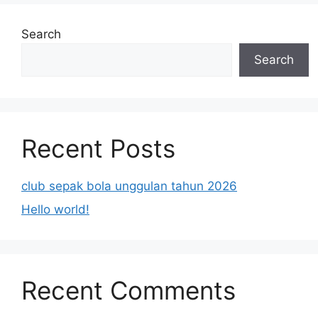
Search
Search
Recent Posts
club sepak bola unggulan tahun 2026
Hello world!
Recent Comments