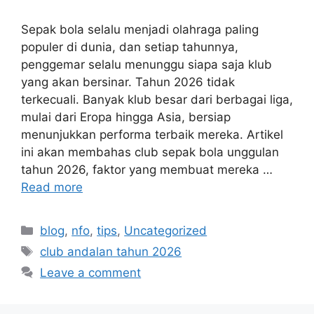
Sepak bola selalu menjadi olahraga paling
populer di dunia, dan setiap tahunnya,
penggemar selalu menunggu siapa saja klub
yang akan bersinar. Tahun 2026 tidak
terkecuali. Banyak klub besar dari berbagai liga,
mulai dari Eropa hingga Asia, bersiap
menunjukkan performa terbaik mereka. Artikel
ini akan membahas club sepak bola unggulan
tahun 2026, faktor yang membuat mereka …
Read more
Categories
blog
,
nfo
,
tips
,
Uncategorized
Tags
club andalan tahun 2026
Leave a comment